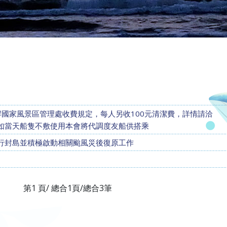
岸國家風景區管理處收費規定，每人另收100元清潔費，詳情請洽
額如當天船隻不敷使用本會將代調度友船供搭乘
將進行封島並積極啟動相關颱風災後復原工作
第1 頁/ 總合1頁/總合3筆