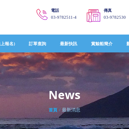
電話
傳真
03-9782511-4
03-9782530
上報名)
訂單查詢
最新快訊
賞鯨船簡介
News
/
最新消息
首頁