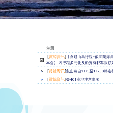
主題
[
賞鯨資訊
]
【含龜山島行程~依宜蘭海
本會】 因行程多元化及船隻有載客限
[
賞鯨資訊
]
龜山島自11/5至11/30
[
賞鯨資訊
]
登401高地注意事項