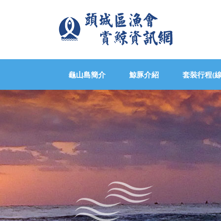
龜山島簡介
鯨豚介紹
套裝行程(線