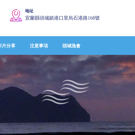
地址
宜蘭縣頭城鎮港口里烏石港路168號
影片分享
注意事項
頭城漁會